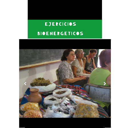
EJERCICIOS
B
IOENER
GETICOS