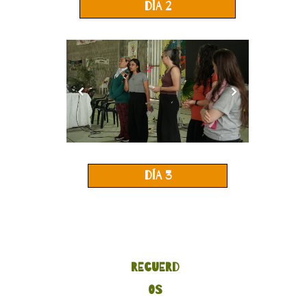
día 2
día 3
RECUERD
OS