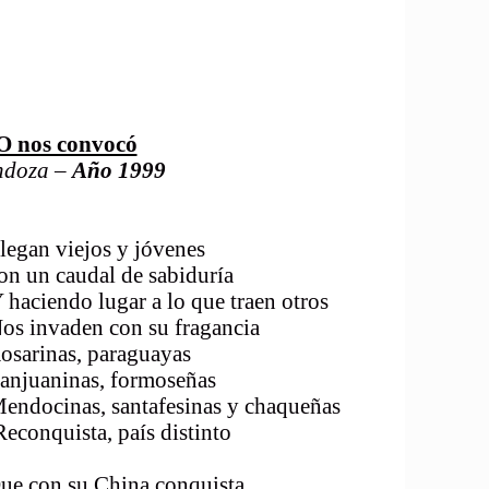
 nos convocó
ndoza –
Año 1999
egan viejos y jóvenes
 un caudal de sabiduría
iendo lugar a lo que traen otros
nvaden con su fragancia
inas, paraguayas
aninas, formoseñas
nas, santafesinas y chaqueñas
vidas Reconquista, país distinto
n su China conquista.