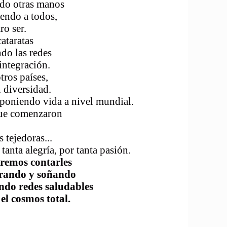
o otras manos
yendo a todos,
 ser.
taratas
 las redes
tegración.
s países,
iversidad.
ndo vida a nivel mundial.
e comenzaron
jedoras...
 alegría, por tanta pasión.
remos contarles
soñando
saludables
s total.