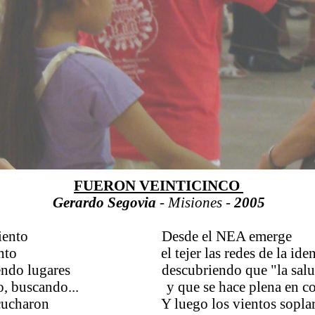
FUERON VEINTICINCO
Gerardo Segovia
- Misiones -
2005
lo , un viento Desde el NEA emerge
movimiento el tejer las redes de la ident
orriendo lugares descubriendo que "la salud e
cando, buscando... y que se hace plena en co
ue escucharon Y luego los vientos soplaron,