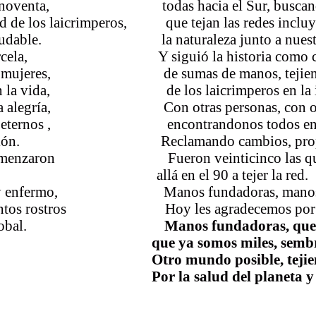
en el noventa, todas hacia el Sur, buscand
a red de los laicrimperos, que tejan las redes inclu
lo saludable. la naturaleza junto a nuestro
ia y Marcela, Y siguió la historia como ca
diosas mujeres, de sumas de manos, tejiendo
rieron la vida, de los laicrimperos en la in
anta alegría, Con otras personas, con otro
ueños eternos , encontrandonos todos en d
 la creación. Reclamando cambios, proponie
que comenzaron Fueron veinticinco las qu
llá en el 90 a tejer la red.
pobre y enfermo, Manos fundadoras, manos te
istintos rostros Hoy les agradecemos por tanta
 y muerte global.
Manos fundadoras, que
s miles, sembrando y 
osible, tejiendo redes 
 del planeta y el cosmo