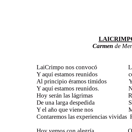
LAICRIMPO
Carmen
de Me
LaiCrimpo nos convocó Ll
Y aquí estamos reunidos con
Al principio éramos tímidos Y hac
Y aquí estamos reunidos. Nos i
Hoy serán las lágrimas Rosar
De una larga despedida Sanju
Y el año que viene nos Mendoci
Contaremos las experiencias vi
Hoy vemos con alegría Que co