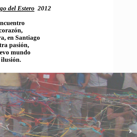
o del Estero
2012
 encuentro
 corazón,
ra, en Santiago
ra pasión,
nuevo mundo
 ilusión.