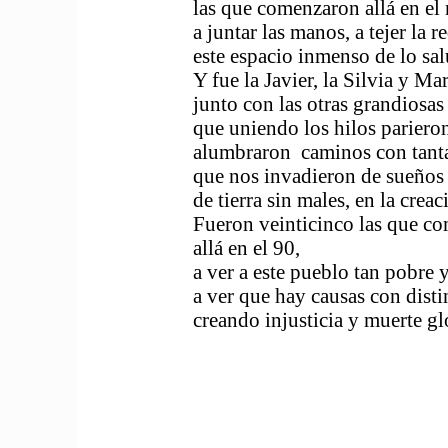
las que comenzaron allá 
a juntar las manos, a tejer l
este espacio inmenso de 
Y fue la Javier, la Silv
junto con las otras gran
que uniendo los hilos pa
alumbraron caminos con t
que nos invadieron de s
de tierra sin males, en
Fueron veinticinco las 
allá en el 90, a
a ver a este pueblo tan 
a ver que hay causas con d
creando injusticia
que ya somo
Otro mundo p
Por la salud