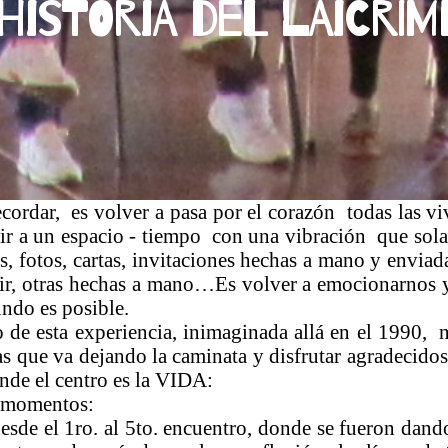
Historia del Laicri
cordar, es volver a pasa por el corazón todas las v
es ir a un espacio - tiempo con una vibración que sol
, fotos, cartas, invitaciones hechas a mano y enviada
bir, otras hechas a mano…Es volver a emocionarnos 
undo es posible.
 de esta experiencia, inimaginada allá en el 1990, n
as que va dejando la caminata y disfrutar agradecidos
nde el centro es la VIDA:
o momentos:
desde el 1ro. al 5to. encuentro, donde se fueron dando