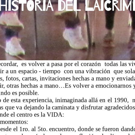
Historia del Laicri
cordar, es volver a pasa por el corazón todas las v
es ir a un espacio - tiempo con una vibración que sol
, fotos, cartas, invitaciones hechas a mano y enviada
bir, otras hechas a mano…Es volver a emocionarnos 
undo es posible.
 de esta experiencia, inimaginada allá en el 1990, n
as que va dejando la caminata y disfrutar agradecidos
nde el centro es la VIDA:
o momentos:
desde el 1ro. al 5to. encuentro, donde se fueron dando